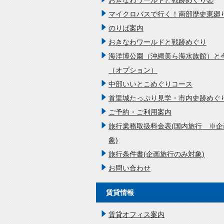
おきなわワールドと戦跡めぐり②
マイクロバスで行く！南部歴史東廻
のりば案内
おきなわワールドと戦跡めぐり
海洋博公園（沖縄美ら海水族館）と
（オプション）
中部いいとこめぐりコース
首里城たっぷり見学・市内史跡めぐ
ご予約・ご利用案内
旅行業務取扱料金表(国内旅行 ※
象)
旅行条件書(企画旅行のみ対象)
お問い合わせ
賃貸情報
賃貸オフィス案内