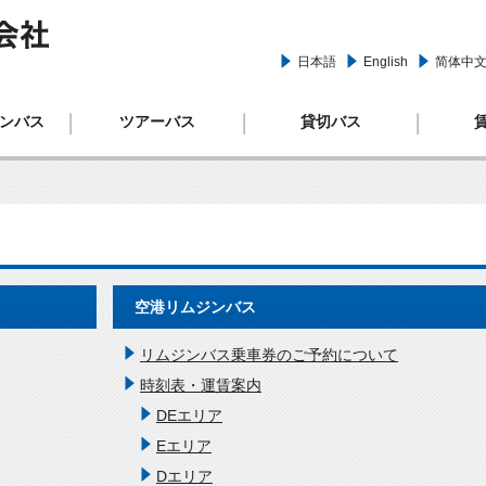
日本語
English
简体中
リムジ
ンバス
ツアーバス
貸切バス
空港リムジンバス
リムジンバス乗車券のご予約について
時刻表・運賃案内
DEエリア
Eエリア
Dエリア