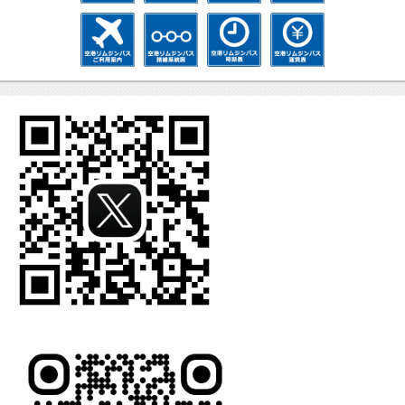
運行路線
一般乗合
忘れ物の
低床バス
一覧
バス（路
取扱
ご利用案
線バス）
内
リムジン
リムジン
リムジン
リムジン
の乗車方
バスご利
路線系統
時刻表
運賃
法
用案内
図