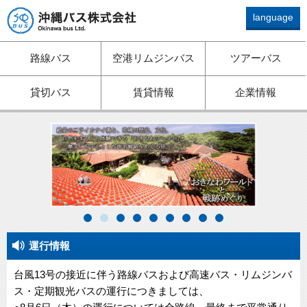
language
路線バス、ツアーバス、観
路線バス
空港リムジンバス
ツアーバス
光バス、空港リムジン、貸
切バスは沖縄バスへ
貸切バス
賃貸情報
企業情報
1
2
3
4
5
6
7
8
9
運行情報
台風13号の接近に伴う路線バスおよび高速バス・リムジンバ
ス・定期観光バスの運行につきましては、