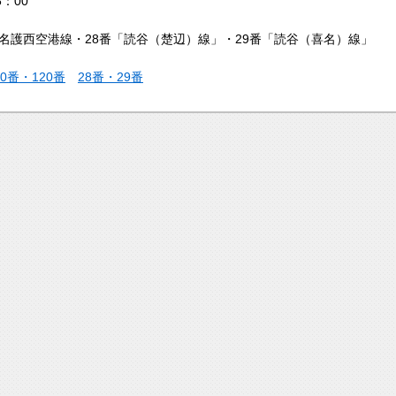
：00
番名護西空港線・28番「読谷（楚辺）線」・29番「読谷（喜名）線」
20番・120番
28番・29番