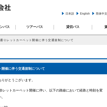
日本語
English
简体中
リムジ
ンバス
ツアーバス
貸切バス
際通りレットカーペット開催に伴う交通規制について
ト開催に伴う交通規制について
ありがとうございます。
化祭レットカーペット開催に伴い、以下の路線において経路と時刻を変
い。