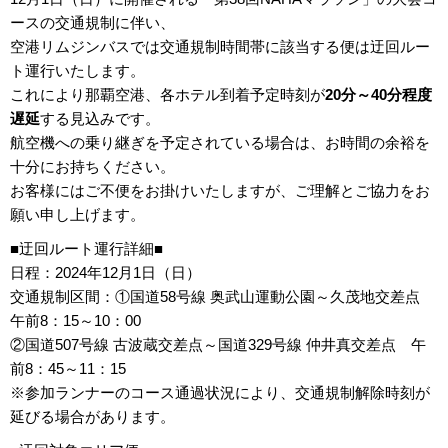
ースの交通規制に伴い、
空港リムジンバスでは交通規制時間帯に該当する便は迂回ルー
ト運行いたします。
これにより那覇空港、各ホテル到着予定時刻が
20分～40分程度
遅延
する見込みです。
航空機への乗り継ぎを予定されている場合は、お時間の余裕を
十分にお持ちください。
お客様にはご不便をお掛けいたしますが、ご理解とご協力をお
願い申し上げます。
■迂回ルート運行詳細■
日程：2024年12月1日（日）
交通規制区間：①国道58号線 奥武山運動公園～久茂地交差点
午前8：15～10：00
②国道507号線 古波蔵交差点～国道329号線 仲井真交差点 午
前8：45～11：15
※参加ランナーのコース通過状況により、交通規制解除時刻が
延びる場合があります。