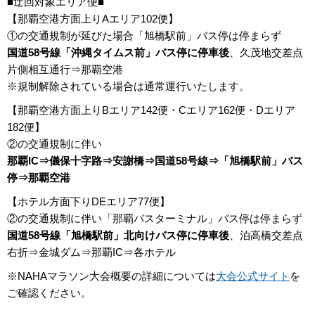
■迂回対象エリア便■
【那覇空港方面上りAエリア102便】
①の交通規制が延びた場合「旭橋駅前」バス停は停まらず
国道58号線「沖縄タイムス前」バス停に停車後
、久茂地交差点
片側相互通行⇒那覇空港
※規制解除されている場合は通常運行いたします。
【那覇空港方面上りBエリア142便・Cエリア162便・Dエリア
182便】
②の交通規制に伴い
那覇IC⇒儀保十字路⇒安謝橋⇒国道58号線⇒「旭橋駅前」バス
停⇒那覇空港
【ホテル方面下りDEエリア77便】
②の交通規制に伴い「那覇バスターミナル」バス停は停まらず
国道58号線「旭橋駅前」北向けバス停に停車後
、泊高橋交差点
右折⇒金城ダム⇒那覇IC⇒各ホテル
※NAHAマラソン大会概要の詳細については
大会公式サイト
を
ご確認ください。