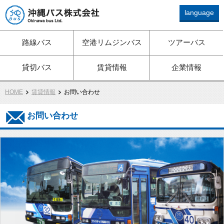
language
路線バス、ツアーバス、観
路線バス
空港リムジンバス
ツアーバス
光バス、空港リムジン、貸
切バスは沖縄バスへ
貸切バス
賃貸情報
企業情報
HOME
賃貸情報
お問い合わせ
お問い合わせ